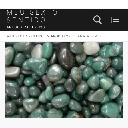
MEU SEXTO
Saltar
para
SENTIDO
conteúdo
ARTIGOS ESOTÉRICOS
MEU SEXTO SENTIDO
PRODUTOS
AGATA VERDE
Pesquisar por: