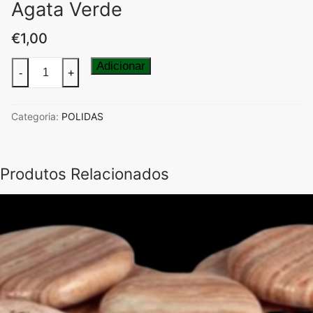
Agata Verde
€
1,00
Quantidade
Adicionar
-
+
de
Agata
Categoria:
POLIDAS
Verde
Produtos Relacionados