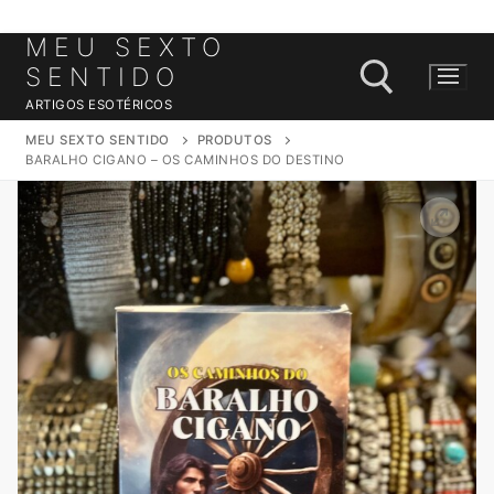
MEU SEXTO
Saltar
para
SENTIDO
conteúdo
ARTIGOS ESOTÉRICOS
MEU SEXTO SENTIDO
PRODUTOS
BARALHO CIGANO – OS CAMINHOS DO DESTINO
Pesquisar por: