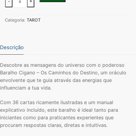
-
+
de
Baralho
Categoria:
TAROT
Cigano
–
Os
Caminhos
Descrição
do
Destino
Descobre as mensagens do universo com o poderoso
Baralho Cigano – Os Caminhos do Destino, um oráculo
envolvente que te guia através das energias que
influenciam a tua vida.
Com 36 cartas ricamente ilustradas e um manual
explicativo incluído, este baralho é ideal tanto para
iniciantes como para praticantes experientes que
procuram respostas claras, diretas e intuitivas.