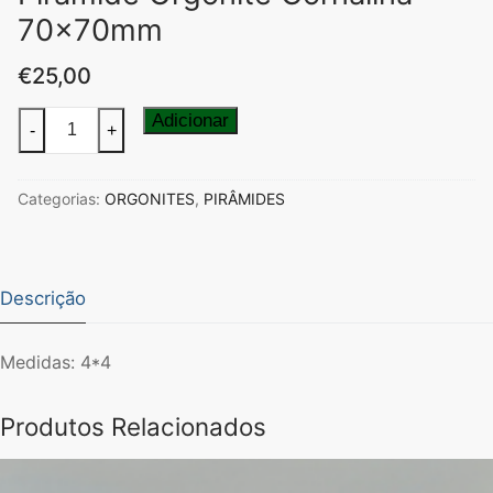
70x70mm
€
25,00
Quantidade
Adicionar
-
+
de
Piramide
Categorias:
ORGONITES
,
PIRÂMIDES
Orgonite
Cornalina
70x70mm
Descrição
Medidas: 4*4
Produtos Relacionados