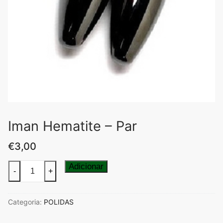
Iman Hematite – Par
€
3,00
Quantidade
Adicionar
-
+
de
Iman
Categoria:
POLIDAS
Hematite
-