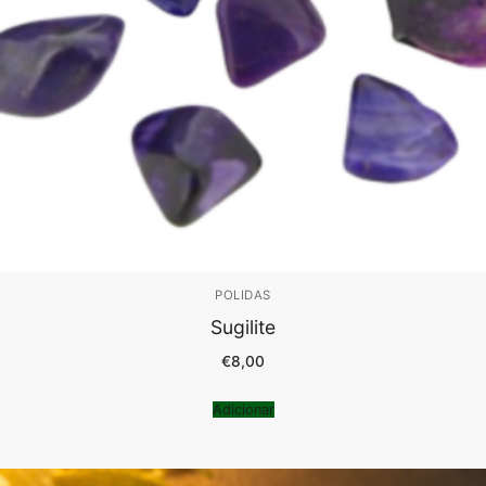
POLIDAS
Sugilite
€
8,00
Adicionar