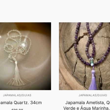
JAPAMALAS/GUIAS
JAPAMALAS/GUIAS
amala Quartz. 34cm
Japamala Ametista, Q
Verde e Água Marinha