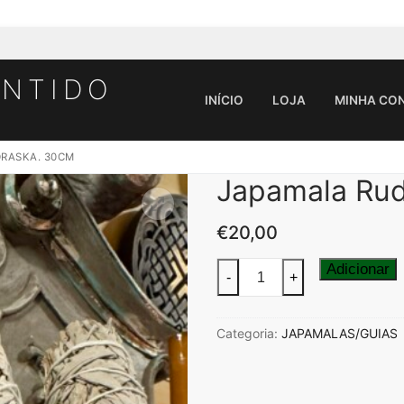
ENTIDO
INÍCIO
LOJA
MINHA CO
RASKA. 30CM
Japamala Ru
Pesquisar por:
€
20,00
Quantidade
Adicionar
-
+
de
Japamala
Categoria:
JAPAMALAS/GUIAS
Rudraska.
30cm