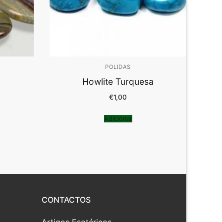
POLIDAS
Howlite Turquesa
€
1,00
Adicionar
CONTACTOS
Artigos Esotéricos