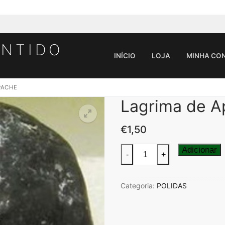
ENTIDO
INÍCIO
LOJA
MINHA CO
PACHE
Lagrima de 
Pesquisar por:
€
1,50
Quantidade
Adicionar
-
+
de
Lagrima
Categoria:
POLIDAS
de
Apache