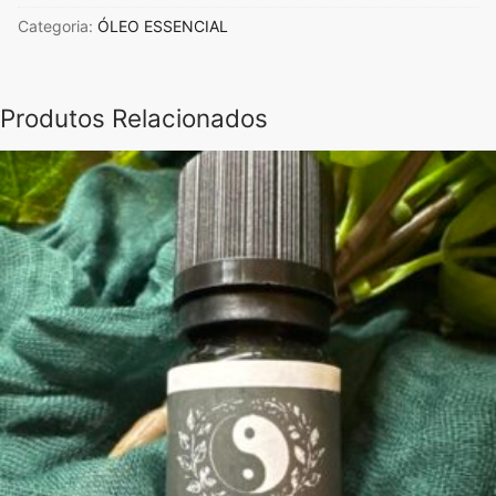
Óleo
Categoria:
ÓLEO ESSENCIAL
Essencial
10ml
Gengibre
Produtos Relacionados