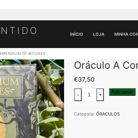
ENTIDO
INÍCIO
LOJA
MINHA CO
MPENDIUM OF WITCHES
Oráculo A C
Pesquisar por:
€
37,50
Quantidade
Adicionar
-
+
de
Oráculo
Categoria:
ÓRACULOS
A
Compendium
Of
Witches