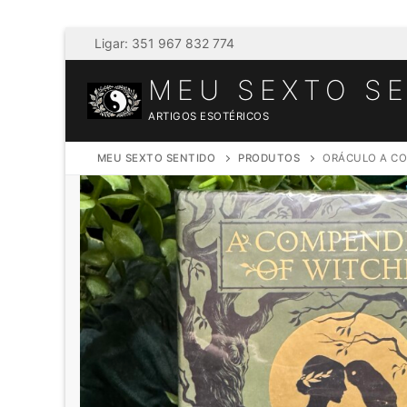
Saltar
Ligar: 351 967 832 774
para
MEU SEXTO S
conteúdo
ARTIGOS ESOTÉRICOS
MEU SEXTO SENTIDO
PRODUTOS
ORÁCULO A CO