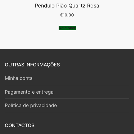
Pendulo Pião Quartz Rosa
€
10,00
Adicionar
OUTRAS INFORMAÇÕES
Minha conta
Pagamento e entrega
Política de privacidade
CONTACTOS