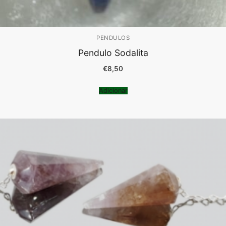
PENDULOS
Pendulo Sodalita
€
8,50
Adicionar