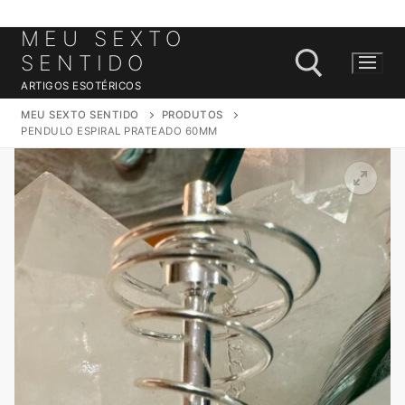
MEU SEXTO
Saltar
para
SENTIDO
conteúdo
ARTIGOS ESOTÉRICOS
MEU SEXTO SENTIDO
PRODUTOS
PENDULO ESPIRAL PRATEADO 60MM
Pesquisar por: