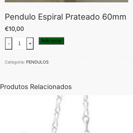
Pendulo Espiral Prateado 60mm
€
10,00
Quantidade
Adicionar
-
+
de
Pendulo
Categoria:
PENDULOS
Espiral
Prateado
60mm
Produtos Relacionados