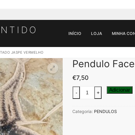
ENTIDO
INÍCIO
LOJA
MINHA CO
TADO JASPE VERMELHO
Pendulo Face
Pesquisar por:
€
7,50
Quantidade
Adicionar
-
+
de
Pendulo
Categoria:
PENDULOS
Facetado
Jaspe
Vermelho