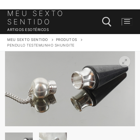
MEU SEXTO
Saltar
para
SENTIDO
conteúdo
ARTIGOS ESOTÉRICOS
MEU SEXTO SENTIDO
PRODUTOS
PENDULO TESTEMUNHO SHUNGITE
Pesquisar por: