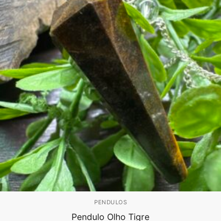
PENDULOS
Pendulo Olho Tigre