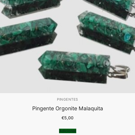
PINGENTES
Pingente Orgonite Malaquita
€
5,00
Adicionar