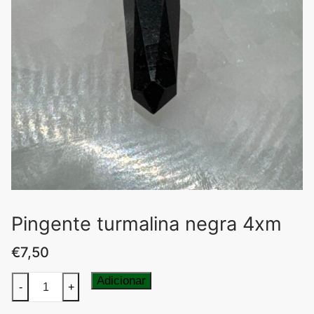
Pingente turmalina negra 4xm
€
7,50
Quantidade
Adicionar
-
+
de