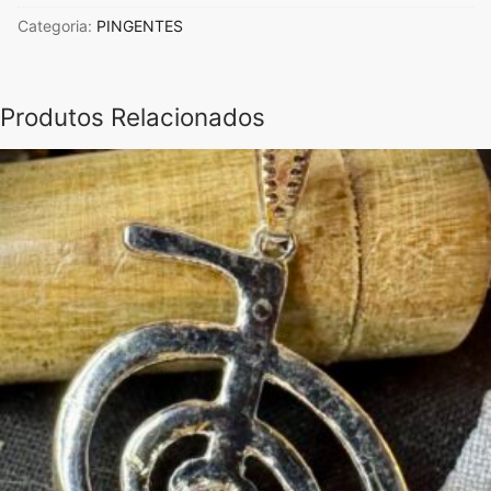
Pingente
Categoria:
PINGENTES
turmalina
negra
4xm
Produtos Relacionados