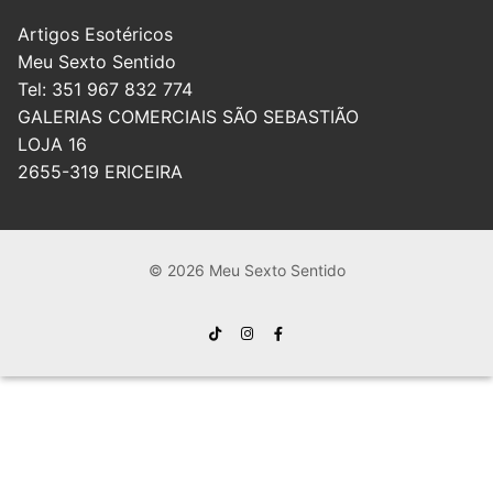
Artigos Esotéricos
Meu Sexto Sentido
Tel: 351 967 832 774
GALERIAS COMERCIAIS SÃO SEBASTIÃO
LOJA 16
2655-319 ERICEIRA
© 2026 Meu Sexto Sentido