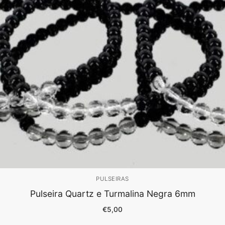
PULSEIRAS
Pulseira Quartz e Turmalina Negra 6mm
€
5,00