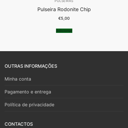
PULSEIRAS
Pulseira Rodonite Chip
€
5,00
Adicionar
OUTRAS INFORMAÇÕES
Minha conta
Pagamento e entrega
Política de privacidade
CONTACTOS