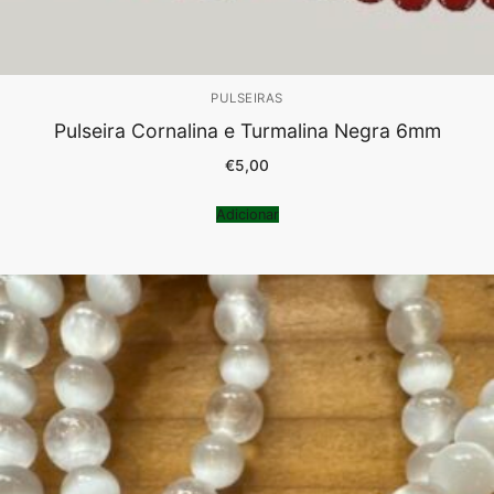
PULSEIRAS
Pulseira Cornalina e Turmalina Negra 6mm
€
5,00
Adicionar