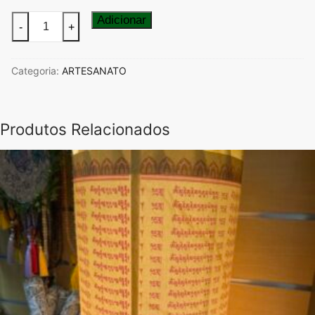
Quantidade
Adicionar
-
+
de
Quartinha
Categoria:
ARTESANATO
em
Cerâmica
190x70mm(base)
Produtos Relacionados