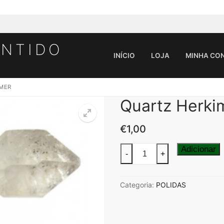
ENTIDO
INÍCIO
LOJA
MINHA CO
MER
Quartz Herki
Pesquisar por:
€
1,00
Quantidade
Adicionar
-
+
de
Quartz
Categoria:
POLIDAS
Herkimer