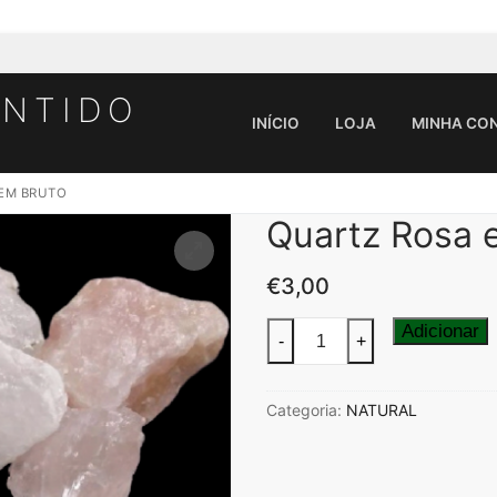
ENTIDO
INÍCIO
LOJA
MINHA CO
EM BRUTO
Quartz Rosa 
Pesquisar por:
€
3,00
Quantidade
Adicionar
-
+
de
Quartz
Categoria:
NATURAL
Rosa
em
Bruto