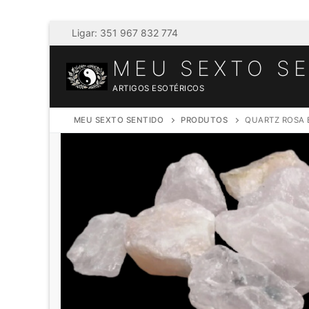
Saltar
Ligar: 351 967 832 774
para
MEU SEXTO S
conteúdo
ARTIGOS ESOTÉRICOS
MEU SEXTO SENTIDO
PRODUTOS
QUARTZ ROSA 