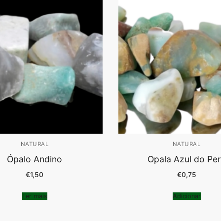
NATURAL
NATURAL
Ópalo Andino
Opala Azul do Pe
€
1,50
€
0,75
Ler mais
Adicionar