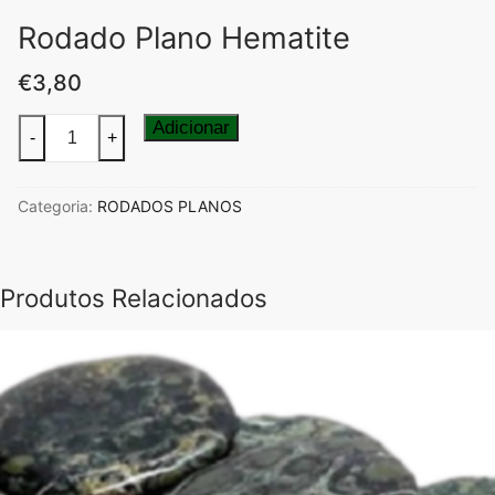
Rodado Plano Hematite
€
3,80
Quantidade
Adicionar
-
+
de
Rodado
Categoria:
RODADOS PLANOS
Plano
Hematite
Produtos Relacionados