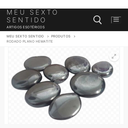
MEU SEXTO
Saltar
para
SENTIDO
conteúdo
ARTIGOS ESOTÉRICOS
MEU SEXTO SENTIDO
PRODUTOS
RODADO PLANO HEMATITE
Pesquisar por: