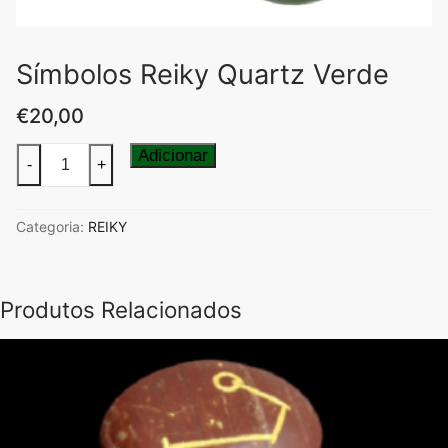
Símbolos Reiky Quartz Verde
€
20,00
Quantidade
Adicionar
-
+
de
Símbolos
Categoria:
REIKY
Reiky
Quartz
Verde
Produtos Relacionados