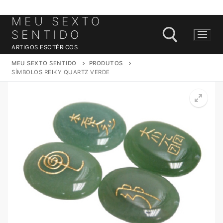
MEU SEXTO
Saltar
para
SENTIDO
conteúdo
ARTIGOS ESOTÉRICOS
MEU SEXTO SENTIDO
PRODUTOS
SÍMBOLOS REIKY QUARTZ VERDE
Pesquisar por: