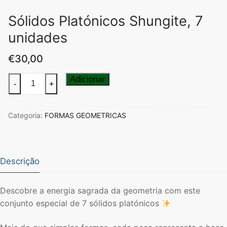
Sólidos Platónicos Shungite, 7
unidades
€
30,00
Quantidade
Adicionar
-
+
de
Sólidos
Categoria:
FORMAS GEOMETRICAS
Platónicos
Shungite,
7
unidades
Descrição
Descobre a energia sagrada da geometria com este
conjunto especial de 7 sólidos platónicos