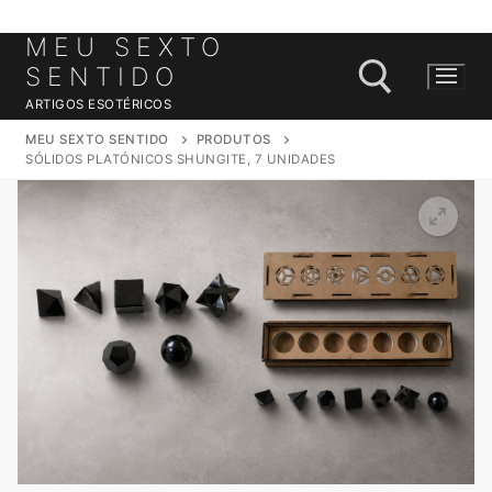
MEU SEXTO
Saltar
para
SENTIDO
conteúdo
ARTIGOS ESOTÉRICOS
MEU SEXTO SENTIDO
PRODUTOS
SÓLIDOS PLATÓNICOS SHUNGITE, 7 UNIDADES
Pesquisar por: