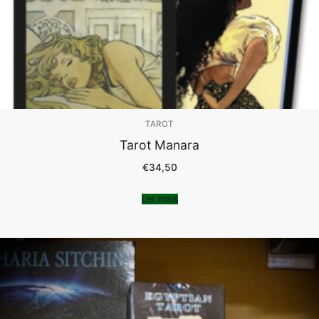
TAROT
Tarot Manara
€
34,50
Ler mais