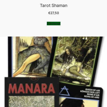
Tarot Shaman
€
27,50
Adicionar