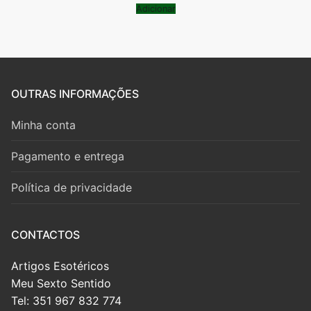
Adicionar
OUTRAS INFORMAÇÕES
Minha conta
Pagamento e entrega
Política de privacidade
CONTACTOS
Artigos Esotéricos
Meu Sexto Sentido
Tel: 351 967 832 774