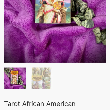
Tarot African American