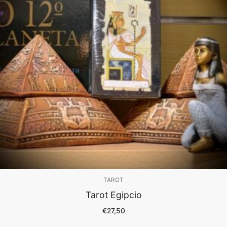
TAROT
Tarot Egipcio
€
27,50