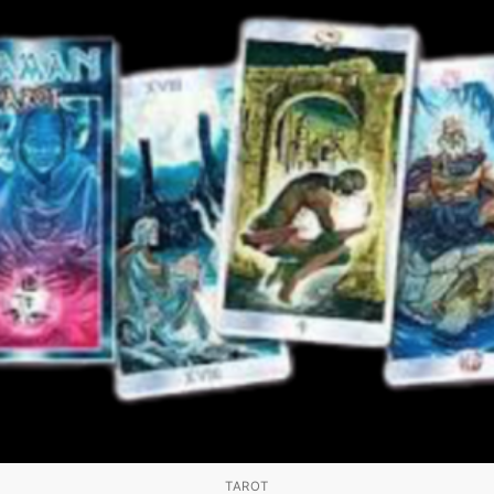
TAROT