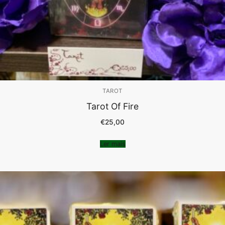
TAROT
Tarot Of Fire
€
25,00
Ler mais