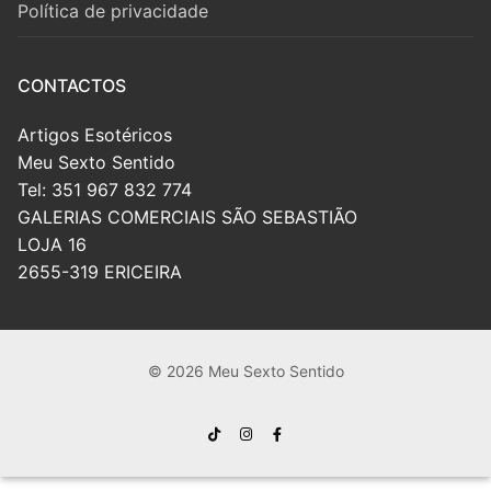
Política de privacidade
CONTACTOS
Artigos Esotéricos
Meu Sexto Sentido
Tel: 351 967 832 774
GALERIAS COMERCIAIS SÃO SEBASTIÃO
LOJA 16
2655-319 ERICEIRA
© 2026 Meu Sexto Sentido