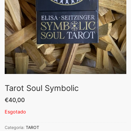
Tarot Soul Symbolic
€
40,00
Esgotado
Categoria:
TAROT