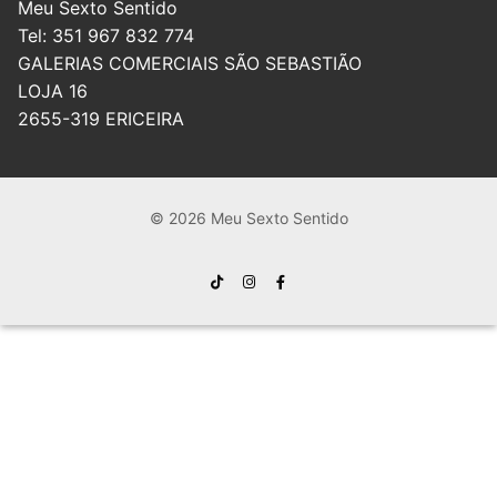
Meu Sexto Sentido
Tel: 351 967 832 774
GALERIAS COMERCIAIS SÃO SEBASTIÃO
LOJA 16
2655-319 ERICEIRA
© 2026 Meu Sexto Sentido