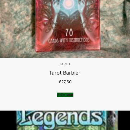
TAROT
Tarot Barbieri
€
27,50
Adicionar