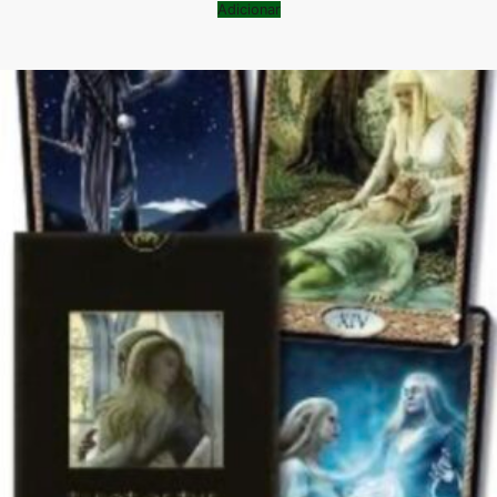
Adicionar