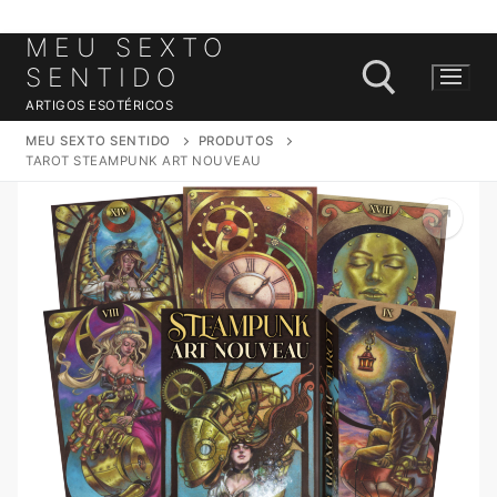
MEU SEXTO
Saltar
para
SENTIDO
conteúdo
ARTIGOS ESOTÉRICOS
MEU SEXTO SENTIDO
PRODUTOS
TAROT STEAMPUNK ART NOUVEAU
Pesquisar por: