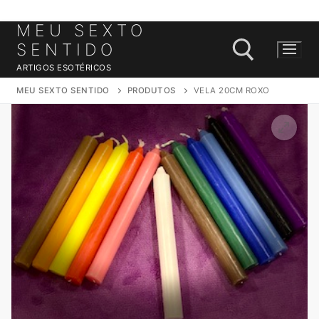
MEU SEXTO
Saltar
para
SENTIDO
conteúdo
ARTIGOS ESOTÉRICOS
MEU SEXTO SENTIDO
PRODUTOS
VELA 20CM ROXO
Pesquisar por: