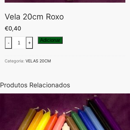
Vela 20cm Roxo
€
0,40
Quantidade
Adicionar
-
+
de
Vela
Categoria:
VELAS 20CM
20cm
Roxo
Produtos Relacionados