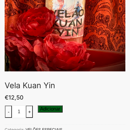
Vela Kuan Yin
€
12,50
Quantidade
Adicionar
-
+
de
Vela
Categoria:
VELÕES ESPECIAIS