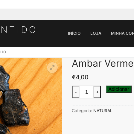
ENTIDO
INÍCIO
LOJA
MINHA CO
LHO
Ambar Verme
Pesquisar por:
€
4,00
Quantidade
Adicionar
-
+
de
Ambar
Categoria:
NATURAL
Vermelho