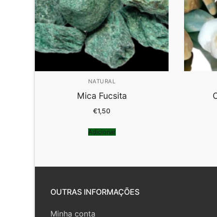
NATURAL
Mica Fucsita
O
€
1,50
Adicionar
OUTRAS INFORMAÇÕES
Minha conta