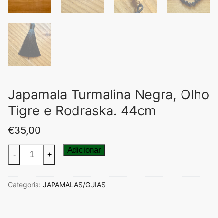
Japamala Turmalina Negra, Olho
Tigre e Rodraska. 44cm
€
35,00
Quantidade
Adicionar
-
+
de
Japamala
Categoria:
JAPAMALAS/GUIAS
Turmalina
Negra,
Olho