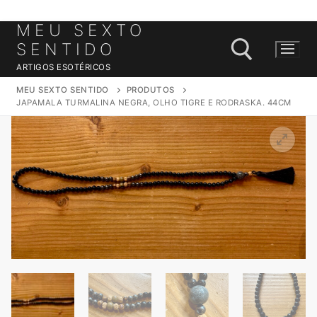
MEU SEXTO
Saltar
para
SENTIDO
conteúdo
ARTIGOS ESOTÉRICOS
MEU SEXTO SENTIDO
PRODUTOS
JAPAMALA TURMALINA NEGRA, OLHO TIGRE E RODRASKA. 44CM
Pesquisar por: