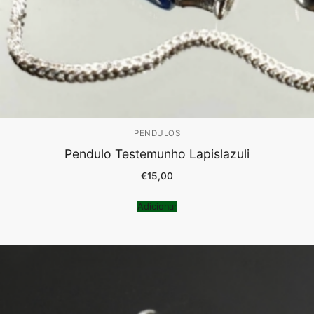
PENDULOS
Pendulo Testemunho Lapislazuli
€
15,00
Adicionar