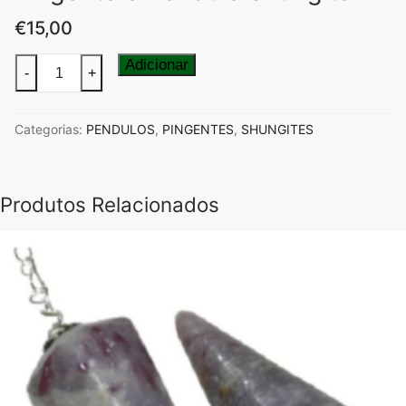
€
15,00
Quantidade
Adicionar
-
+
de
Pingente
Categorias:
PENDULOS
,
PINGENTES
,
SHUNGITES
e
Pendulo
Shungite
Produtos Relacionados