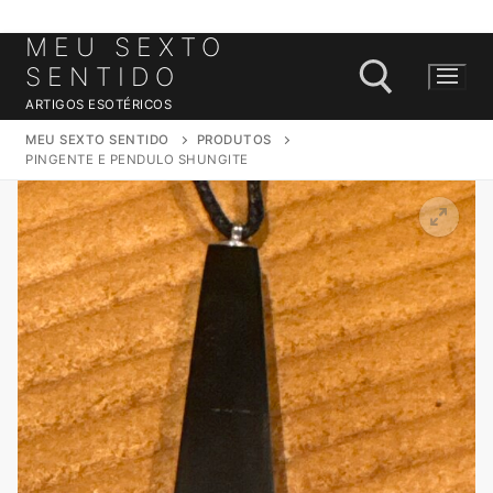
MEU SEXTO
Saltar
para
SENTIDO
conteúdo
ARTIGOS ESOTÉRICOS
MEU SEXTO SENTIDO
PRODUTOS
PINGENTE E PENDULO SHUNGITE
Pesquisar por: