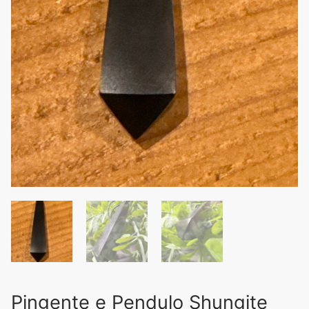
Pingente e Pendulo Shungite