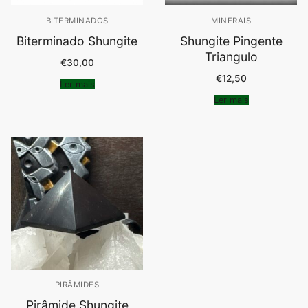
BITERMINADOS
MINERAIS
Biterminado Shungite
Shungite Pingente
Triangulo
€
30,00
€
12,50
Ler mais
Ler mais
PIRÂMIDES
Pirâmide Shungite