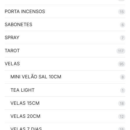
PORTA INCENSOS
15
SABONETES
6
SPRAY
7
TAROT
117
VELAS
95
MINI VELÃO SAL 10CM
8
TEA LIGHT
1
VELAS 15CM
18
VELAS 20CM
12
VELAS 7 DIAS
15