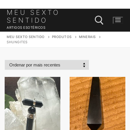
MEU SEXTO
Saltar
para
SENTIDO
conteúdo
ARTIGOS ESOTÉRICOS
MEU SEXTO SENTIDO
PRODUTOS
MINERAIS
SHUNGITES
Pesquisar por: