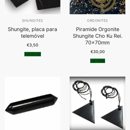
SHUNGITES
ORGONITES
Shungite, placa para
Piramide Orgonite
telemóvel
Shungite Cho Ku Rei.
70x70mm
€
3,50
€
30,00
Adicionar
Ler mais