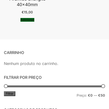
40x40mm
€
15,00
Adicionar
CARRINHO
Nenhum produto no carrinho.
FILTRAR POR PREÇO
Filtrar
Pr
Pr
Preço:
€0
—
€50
mí
má