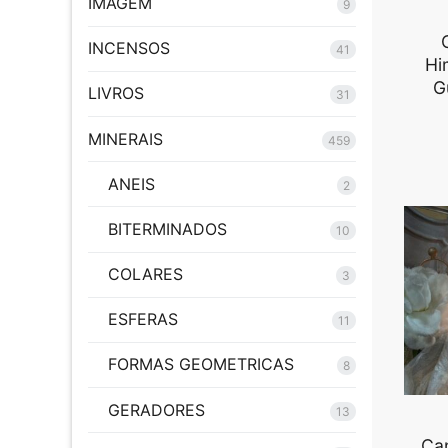
IMAGEM
9
INCENSOS
41
Hi
G
LIVROS
31
MINERAIS
459
ANEIS
2
BITERMINADOS
10
COLARES
3
ESFERAS
11
FORMAS GEOMETRICAS
8
GERADORES
13
Can