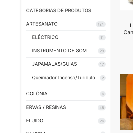
mínimo
máximo
CATEGORIAS DE PRODUTOS
ARTESANATO
124
L
Can
ELÉCTRICO
11
INSTRUMENTO DE SOM
29
JAPAMALAS/GUIAS
17
Queimador Incenso/Turibulo
2
COLÓNIA
6
ERVAS / RESINAS
48
FLUIDO
26