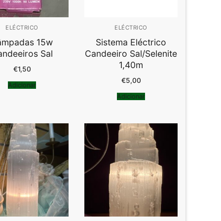
ELÉCTRICO
ELÉCTRICO
âmpadas 15w
Sistema Eléctrico
ndeeiros Sal
Candeeiro Sal/Selenite
1,40m
€
1,50
€
5,00
Adicionar
Adicionar