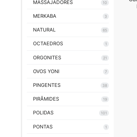
MASSAJADORES
10
MERKABA
3
NATURAL
65
OCTAEDROS
1
ORGONITES
21
OVOS YONI
7
PINGENTES
38
PIRÂMIDES
19
POLIDAS
101
PONTAS
1