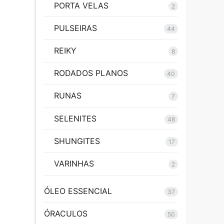
PORTA VELAS
2
PULSEIRAS
44
REIKY
8
RODADOS PLANOS
40
RUNAS
7
SELENITES
48
SHUNGITES
17
VARINHAS
2
ÓLEO ESSENCIAL
37
ÓRACULOS
50