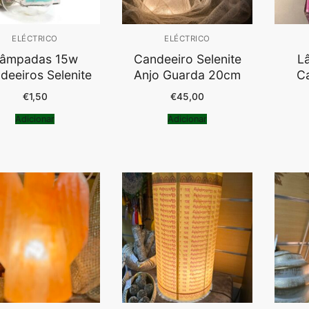
ELÉCTRICO
ELÉCTRICO
âmpadas 15w
Candeeiro Selenite
L
deeiros Selenite
Anjo Guarda 20cm
Ca
€
1,50
€
45,00
Adicionar
Adicionar