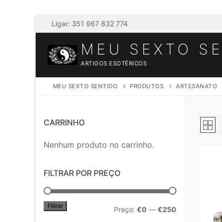
Saltar
Ligar: 351 967 832 774
para
MEU SEXTO S
conteúdo
ARTIGOS ESOTÉRICOS
MEU SEXTO SENTIDO
PRODUTOS
ARTESANATO
CARRINHO
Nenhum produto no carrinho.
FILTRAR POR PREÇO
Filtrar
Preço
Preço
Preço:
€0
—
€250