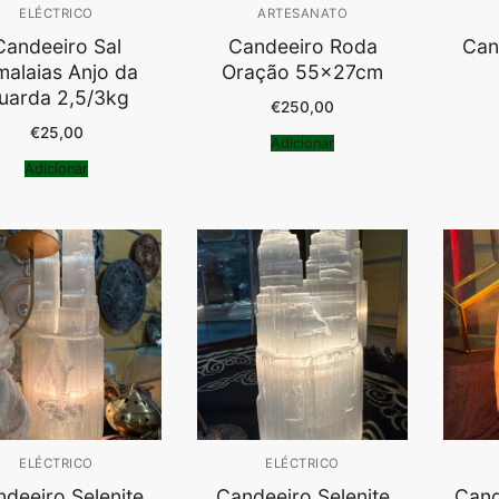
ELÉCTRICO
ARTESANATO
Candeeiro Sal
Candeeiro Roda
Can
malaias Anjo da
Oração 55x27cm
uarda 2,5/3kg
€
250,00
€
25,00
Adicionar
Adicionar
ELÉCTRICO
ELÉCTRICO
deeiro Selenite
Candeeiro Selenite
Cand