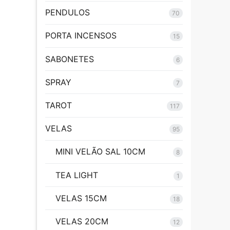
PENDULOS
70
PORTA INCENSOS
15
SABONETES
6
SPRAY
7
TAROT
117
VELAS
95
MINI VELÃO SAL 10CM
8
TEA LIGHT
1
VELAS 15CM
18
VELAS 20CM
12