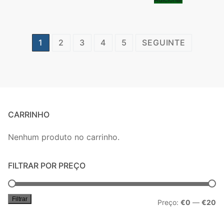
Paginação
1
2
3
4
5
SEGUINTE
dos
conteúdos
CARRINHO
Nenhum produto no carrinho.
FILTRAR POR PREÇO
Filtrar
Pr
Pr
Preço:
€0
—
€20
mí
má